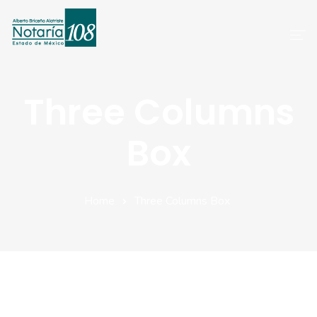
Inicio
Three Columns
Servicios
Box
Preguntas Frecuentes
Atención A Clientes
Home
Three Columns Box
Aviso De Privacidad